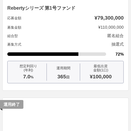
Rebertyシリーズ 第1号ファンド
¥79,300,000
応募金額
¥110,000,000
募集金額
匿名組合
組合型
抽選式
募集方式
72%
想定利回り
最低出資
運用期間
(年利)
金額(1口)
7.0
365
¥100,000
%
日
運用終了