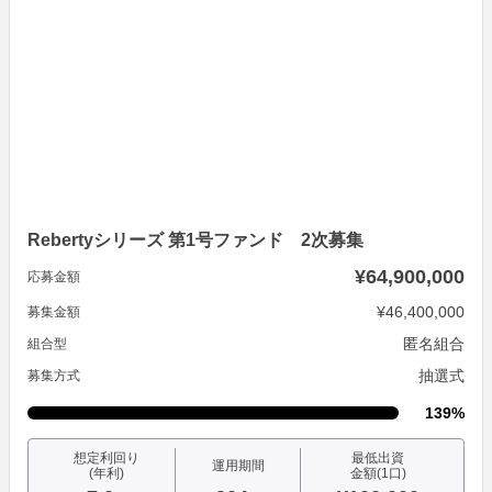
Rebertyシリーズ 第1号ファンド 2次募集
¥64,900,000
応募金額
¥46,400,000
募集金額
匿名組合
組合型
抽選式
募集方式
139%
想定利回り
最低出資
運用期間
(年利)
金額(1口)