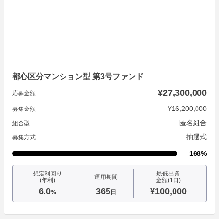
都心区分マンション型 第3号ファンド
¥27,300,000
応募金額
¥16,200,000
募集金額
匿名組合
組合型
抽選式
募集方式
168%
想定利回り
最低出資
運用期間
(年利)
金額(1口)
6.0
365
¥100,000
%
日