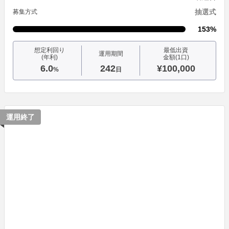
抽選式
募集方式
153%
想定利回り
最低出資
運用期間
(年利)
金額(1口)
6.0
242
¥100,000
%
日
運用終了