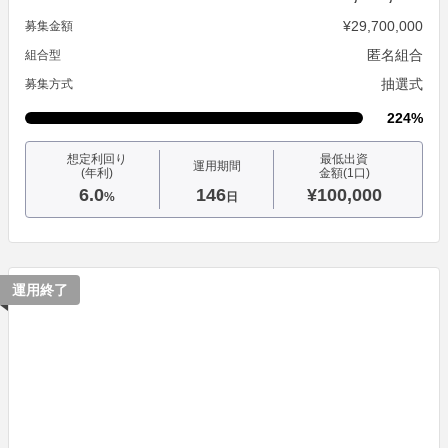
¥29,700,000
募集金額
匿名組合
組合型
抽選式
募集方式
224%
想定利回り
最低出資
運用期間
(年利)
金額(1口)
6.0
146
¥100,000
%
日
運用終了