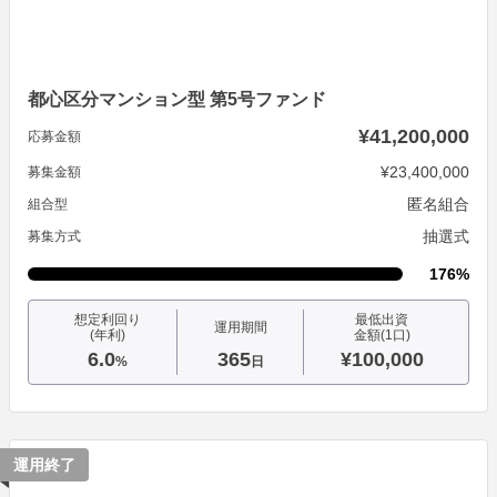
都心区分マンション型 第5号ファンド
¥41,200,000
応募金額
¥23,400,000
募集金額
匿名組合
組合型
抽選式
募集方式
176%
想定利回り
最低出資
運用期間
(年利)
金額(1口)
6.0
365
¥100,000
%
日
運用終了