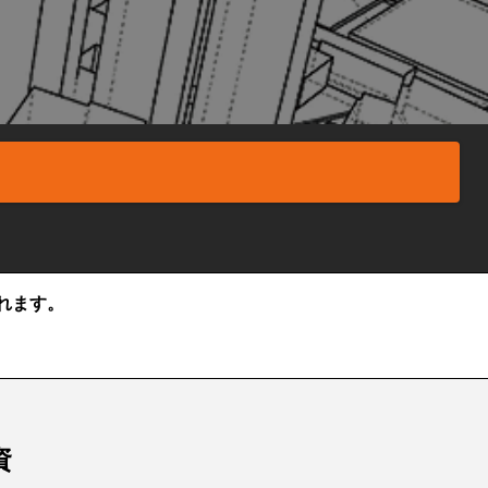
れます。
資