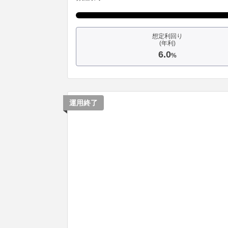
想定利回り
(年利)
6.0
%
運用終了