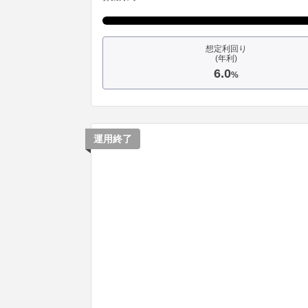
想定利回り
(年利)
6.0
%
運用終了