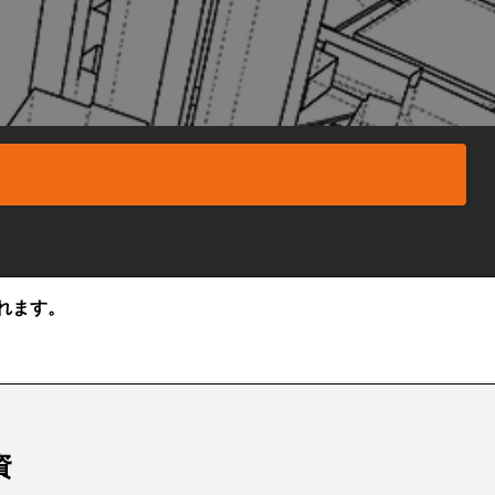
れます。
資